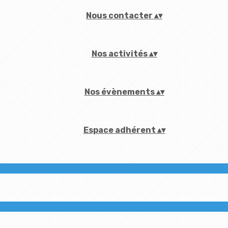
Nous contacter
▴
▾
Nos activités
▴
▾
Nos évènements
▴
▾
Espace adhérent
▴
▾