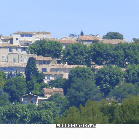
Accueil
▴
▾
L'association
▴
▾