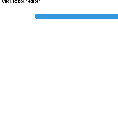
Cliquez pour éditer
Je m'abonne à la newsletter
OK
Plan du site
Licences
Mentions légales
CGUV
Paramétrer vos cookies
Se connecter
Propulsé par AssoConnect, le logiciel des associations
Notification