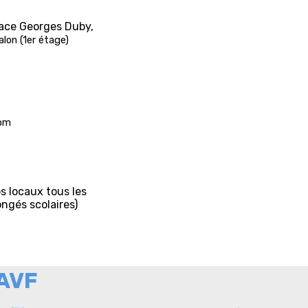
pace Georges Duby,
lon (1er étage)
com
s locaux tous les
ngés scolaires)
 AVF