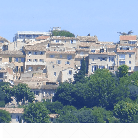
Exporter les lignes sélectionnées
Exporter toutes les colonnes
Exporter uniquement les colonnes affichées
Menu
Ajoutez un logo, un bouton, des réseaux sociaux
Cliquez pour éditer